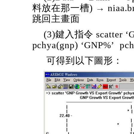
料放在那一槽) → niaa.bn
跳回主畫面
(3)鍵入指令 scatter ‘G
pchya(gnp) ‘GNP%’ pch
可得到以下圖形：