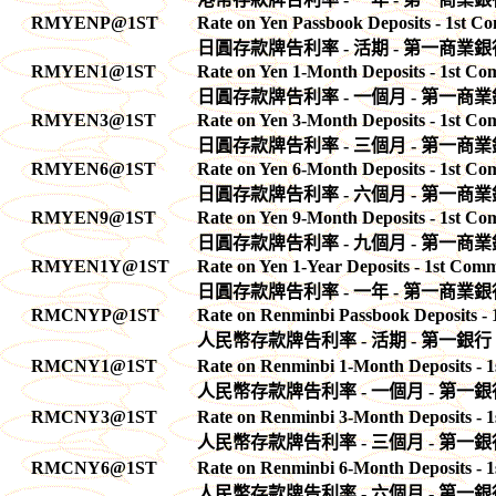
RMYENP@1ST
Rate on Yen Passbook Deposits - 1st C
日圓存款牌告利率 - 活期 - 第一商業銀
RMYEN1@1ST
Rate on Yen 1-Month Deposits - 1st Co
日圓存款牌告利率 - 一個月 - 第一商業
RMYEN3@1ST
Rate on Yen 3-Month Deposits - 1st Co
日圓存款牌告利率 - 三個月 - 第一商業
RMYEN6@1ST
Rate on Yen 6-Month Deposits - 1st Co
日圓存款牌告利率 - 六個月 - 第一商業
RMYEN9@1ST
Rate on Yen 9-Month Deposits - 1st Co
日圓存款牌告利率 - 九個月 - 第一商業
RMYEN1Y@1ST
Rate on Yen 1-Year Deposits - 1st Com
日圓存款牌告利率 - 一年 - 第一商業銀
RMCNYP@1ST
Rate on Renminbi Passbook Deposits -
人民幣存款牌告利率 - 活期 - 第一銀行
RMCNY1@1ST
Rate on Renminbi 1-Month Deposits - 
人民幣存款牌告利率 - 一個月 - 第一銀
RMCNY3@1ST
Rate on Renminbi 3-Month Deposits - 
人民幣存款牌告利率 - 三個月 - 第一銀
RMCNY6@1ST
Rate on Renminbi 6-Month Deposits - 
人民幣存款牌告利率 - 六個月 - 第一銀