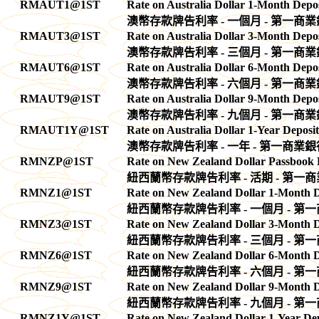
RMAUT1@1ST
Rate on Australia Dollar 1-Month Depo
澳幣存款牌告利率 - 一個月 - 第一商業
RMAUT3@1ST
Rate on Australia Dollar 3-Month Depo
澳幣存款牌告利率 - 三個月 - 第一商業
RMAUT6@1ST
Rate on Australia Dollar 6-Month Depo
澳幣存款牌告利率 - 六個月 - 第一商業
RMAUT9@1ST
Rate on Australia Dollar 9-Month Depo
澳幣存款牌告利率 - 九個月 - 第一商業
RMAUT1Y@1ST
Rate on Australia Dollar 1-Year Deposi
澳幣存款牌告利率 - 一年 - 第一商業銀
RMNZP@1ST
Rate on New Zealand Dollar Passbook D
紐西蘭幣存款牌告利率 - 活期 - 第一商
RMNZ1@1ST
Rate on New Zealand Dollar 1-Month D
紐西蘭幣存款牌告利率 - 一個月 - 第
RMNZ3@1ST
Rate on New Zealand Dollar 3-Month D
紐西蘭幣存款牌告利率 - 三個月 - 第
RMNZ6@1ST
Rate on New Zealand Dollar 6-Month D
紐西蘭幣存款牌告利率 - 六個月 - 第
RMNZ9@1ST
Rate on New Zealand Dollar 9-Month D
紐西蘭幣存款牌告利率 - 九個月 - 第
RMNZ1Y@1ST
Rate on New Zealand Dollar 1-Year Dep