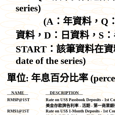
series)
(A：年資料，Q：
資料，D：日資料，S：
START：該筆資料在資料庫
date of the series)
單位: 年息百分比率 (percent
NAME
DESCRIPTION
RM$P@1ST
Rate on US$ Passbook Deposits - 1st C
美金存款牌告利率 - 活期 - 第一商業銀
RM$1@1ST
Rate on US$ 1-Month Deposits - 1st C